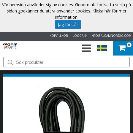
Vår hemsida använder sig av cookies. Genom att fortsätta surfa på
sidan godkänner du att vi använder cookies.
Klicka här för mer
information
.
Jag förstår
KÖPVILLKOR
LOGGA IN
INFO@ALGAMNORDIC.COM
0
START
VARUMÄRKEN
NYHETER
OM
OSS
KONTAKT