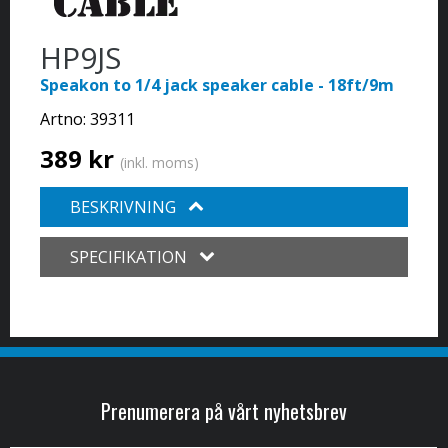
HP9JS
Speakon to 1/4 jack speaker cable - 18ft/9m
Artno:
39311
389 kr
(inkl. moms)
BESKRIVNING
SPECIFIKATION
Prenumerera på vårt nyhetsbrev