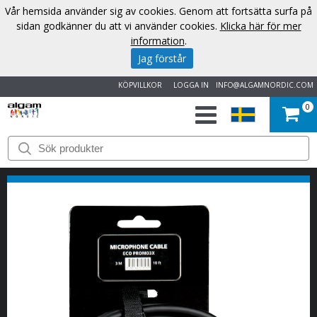
Vår hemsida använder sig av cookies. Genom att fortsätta surfa på
sidan godkänner du att vi använder cookies.
Klicka här för mer
information
.
Jag förstår
KÖPVILLKOR
LOGGA IN
INFO@ALGAMNORDIC.COM
0
START
VARUMÄRKEN
NYHETER
OM
OSS
KONTAKT