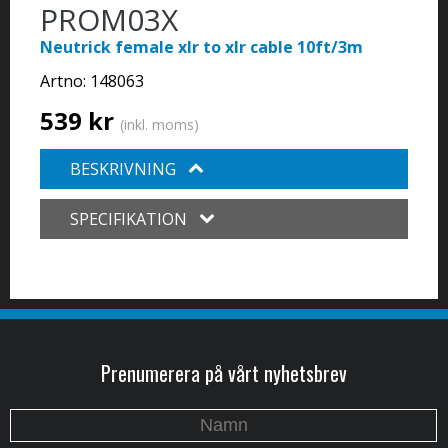
PROM03X
Neutrick female xlr to xlr cable 10ft/3m
Artno:
148063
539 kr
(inkl. moms)
BESKRIVNING
SPECIFIKATION
Prenumerera på vårt nyhetsbrev