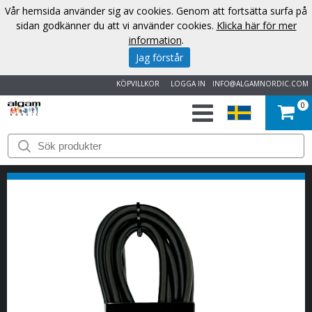
Vår hemsida använder sig av cookies. Genom att fortsätta surfa på
sidan godkänner du att vi använder cookies.
Klicka här för mer
information
.
Jag förstår
KÖPVILLKOR
LOGGA IN
INFO@ALGAMNORDIC.COM
0
START
VARUMÄRKEN
NYHETER
OM
OSS
KONTAKT