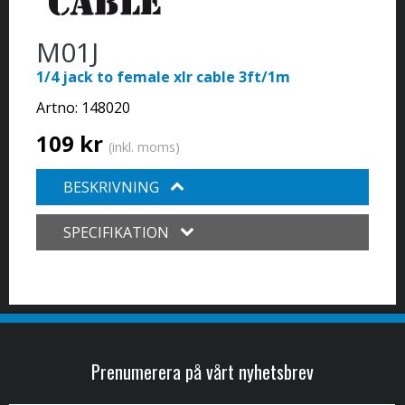
M01J
1/4 jack to female xlr cable 3ft/1m
Artno:
148020
109 kr
(inkl. moms)
BESKRIVNING
SPECIFIKATION
Prenumerera på vårt nyhetsbrev