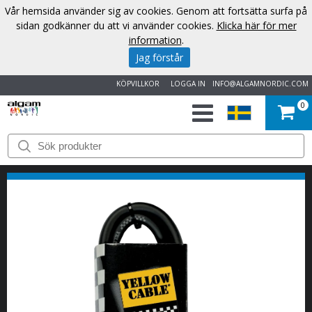
Vår hemsida använder sig av cookies. Genom att fortsätta surfa på
sidan godkänner du att vi använder cookies.
Klicka här för mer
information
.
Jag förstår
KÖPVILLKOR
LOGGA IN
INFO@ALGAMNORDIC.COM
0
START
VARUMÄRKEN
NYHETER
OM
OSS
KONTAKT