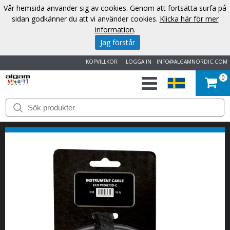
Vår hemsida använder sig av cookies. Genom att fortsätta surfa på
sidan godkänner du att vi använder cookies.
Klicka här för mer
information
.
Jag förstår
KÖPVILLKOR
LOGGA IN
INFO@ALGAMNORDIC.COM
0
START
VARUMÄRKEN
NYHETER
OM
OSS
KONTAKT