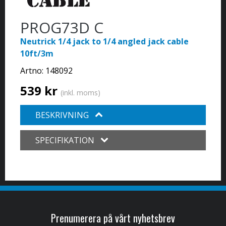
PROG73D C
Neutrick 1/4 jack to 1/4 angled jack cable
10ft/3m
Artno:
148092
539 kr
(inkl. moms)
BESKRIVNING
SPECIFIKATION
Prenumerera på vårt nyhetsbrev