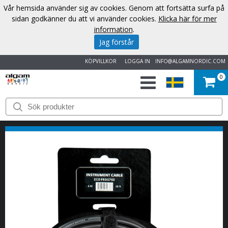
Vår hemsida använder sig av cookies. Genom att fortsätta surfa på
sidan godkänner du att vi använder cookies.
Klicka här för mer
information
.
Jag förstår
KÖPVILLKOR
LOGGA IN
INFO@ALGAMNORDIC.COM
0
START
VARUMÄRKEN
NYHETER
OM
OSS
KONTAKT