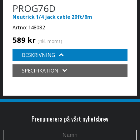
PROG76D
Neutrick 1/4 jack cable 20ft/6m
Artno:
148082
589 kr
(inkl. moms)
BESKRIVNING
SPECIFIKATION
Prenumerera på vårt nyhetsbrev