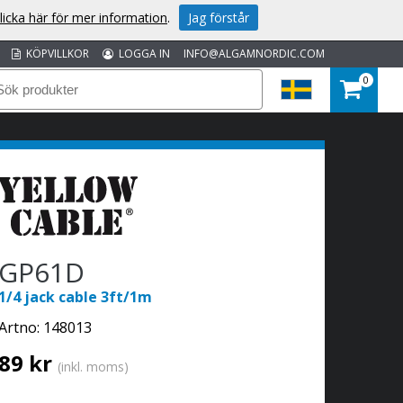
licka här för mer information
.
Jag förstår
KÖPVILLKOR
LOGGA IN
INFO@ALGAMNORDIC.COM
0
GP61D
1/4 jack cable 3ft/1m
Artno:
148013
89 kr
(inkl. moms)