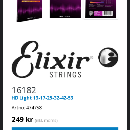
16182
HD Light 13-17-25-32-42-53
Artno:
474758
249 kr
(inkl. moms)