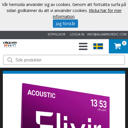
Vår hemsida använder sig av cookies. Genom att fortsätta surfa på
sidan godkänner du att vi använder cookies.
Klicka här för mer
information
.
Jag förstår
KÖPVILLKOR
LOGGA IN
INFO@ALGAMNORDIC.COM
0
START
VARUMÄRKEN
NYHETER
OM
OSS
KONTAKT