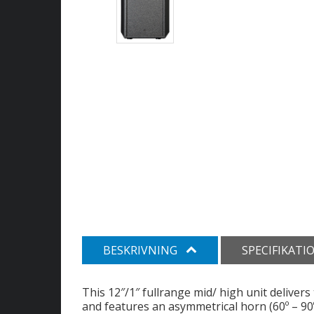
BESKRIVNING
SPECIFIKATI
This 12″/1″ fullrange mid/ high unit deliver
and features an asymmetrical horn (60º – 90º