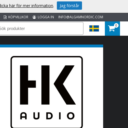
licka här för mer information
.
Jag förstår
KÖPVILLKOR
LOGGA IN
INFO@ALGAMNORDIC.COM
0