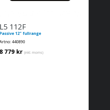
L5 112F
Passive 12" fullrange
Artno:
440890
8 779 kr
(inkl. moms)