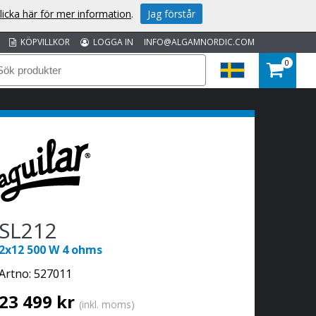
licka här för mer information
.
Jag förstår
KÖPVILLKOR
LOGGA IN
INFO@ALGAMNORDIC.COM
0
SL212
2x12 500 W 4 ohms
Artno:
527011
23 499 kr
(inkl. moms)