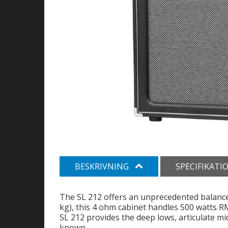
BESKRIVNING
SPECIFIKATI
The SL 212 offers an unprecedented balance 
kg), this 4 ohm cabinet handles 500 watts R
SL 212 provides the deep lows, articulate m
known.