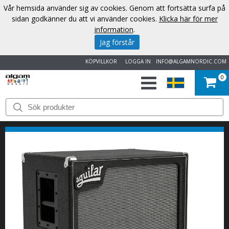
Vår hemsida använder sig av cookies. Genom att fortsätta surfa på
sidan godkänner du att vi använder cookies.
Klicka här för mer
information
.
Jag förstår
KÖPVILLKOR
LOGGA IN
INFO@ALGAMNORDIC.COM
0
START
VARUMÄRKEN
NYHETER
OM
OSS
KONTAKT