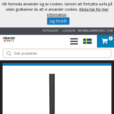
Vår hemsida använder sig av cookies. Genom att fortsätta surfa på
sidan godkänner du att vi använder cookies.
Klicka här för mer
information
.
Jag förstår
KÖPVILLKOR
LOGGA IN
INFO@ALGAMNORDIC.COM
0
START
VARUMÄRKEN
NYHETER
OM
OSS
KONTAKT