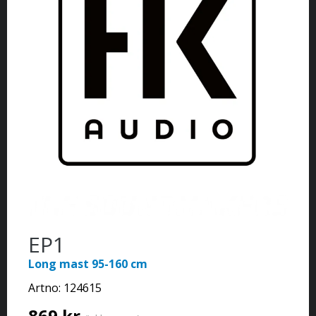
EP1
Long mast 95-160 cm
Artno:
124615
869 kr