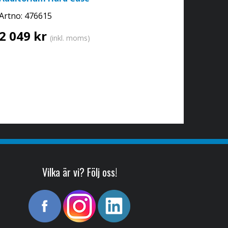
Artno:
476615
2 049 kr
(inkl. moms)
Vilka är vi? Följ oss!