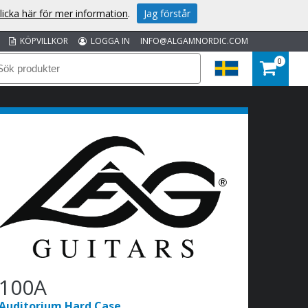
licka här för mer information
.
Jag förstår
KÖPVILLKOR
LOGGA IN
INFO@ALGAMNORDIC.COM
0
100A
Auditorium Hard Case