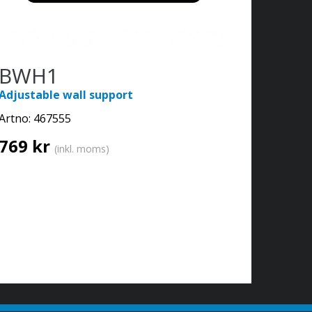
BWH1
Adjustable wall support
Artno:
467555
769 kr
(inkl. moms)