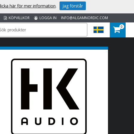
licka här för mer information
.
Jag förstår
KÖPVILLKOR
LOGGA IN
INFO@ALGAMNORDIC.COM
0