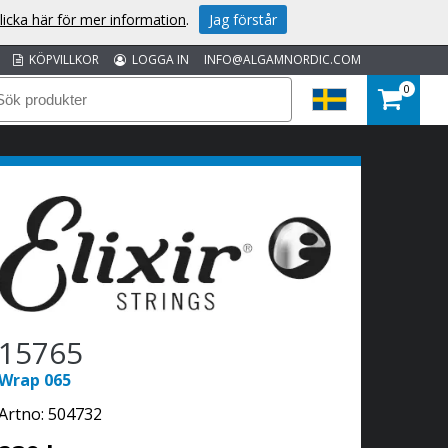
licka här för mer information
.
Jag förstår
KÖPVILLKOR
LOGGA IN
INFO@ALGAMNORDIC.COM
0
15765
Wrap 065
Artno:
504732