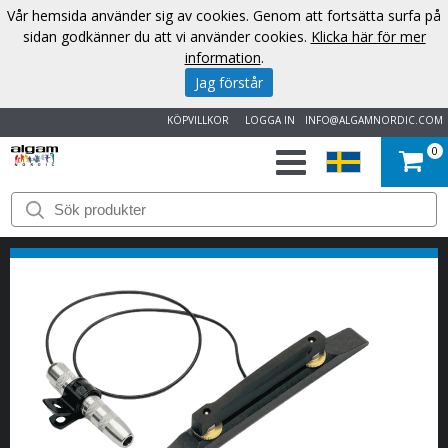
Vår hemsida använder sig av cookies. Genom att fortsätta surfa på
sidan godkänner du att vi använder cookies.
Klicka här för mer
information
.
Jag förstår
KÖPVILLKOR
LOGGA IN
INFO@ALGAMNORDIC.COM
0
START
VARUMÄRKEN
NYHETER
OM
OSS
KONTAKT