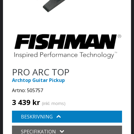
PRO ARC TOP
Archtop Guitar Pickup
Artno:
505757
3 439 kr
(inkl. moms)
BESKRIVNING
SPECIFIKATION