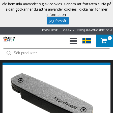
Vår hemsida använder sig av cookies. Genom att fortsätta surfa på
sidan godkänner du att vi använder cookies.
Klicka här för mer
information
.
Jag förstår
KÖPVILLKOR
LOGGA IN
INFO@ALGAMNORDIC.COM
0
START
VARUMÄRKEN
NYHETER
OM
OSS
KONTAKT