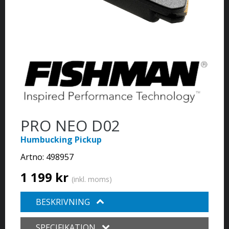
PRO NEO D02
Humbucking Pickup
Artno:
498957
1 199 kr
(inkl. moms)
BESKRIVNING
SPECIFIKATION