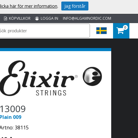
licka här för mer information
.
Jag förstår
KÖPVILLKOR
LOGGA IN
INFO@ALGAMNORDIC.COM
0
13009
Plain 009
Artno:
38115