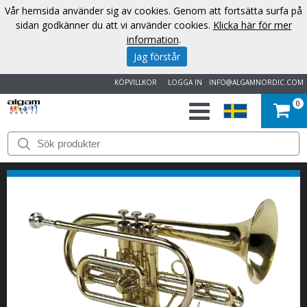
Vår hemsida använder sig av cookies. Genom att fortsätta surfa på
sidan godkänner du att vi använder cookies.
Klicka här för mer
information
.
Jag förstår
KÖPVILLKOR
LOGGA IN
INFO@ALGAMNORDIC.COM
0
START
VARUMÄRKEN
NYHETER
OM
OSS
KONTAKT