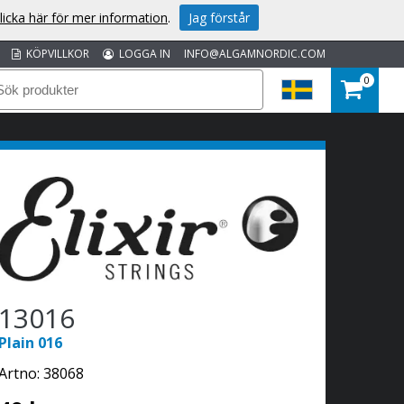
licka här för mer information
.
Jag förstår
KÖPVILLKOR
LOGGA IN
INFO@ALGAMNORDIC.COM
0
13016
Plain 016
Artno:
38068