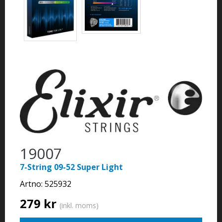
19007
7-String 09-52 Super Light
Artno:
525932
279 kr
(inkl. moms)