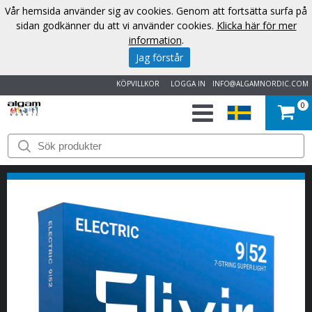
Vår hemsida använder sig av cookies. Genom att fortsätta surfa på
sidan godkänner du att vi använder cookies.
Klicka här för mer
information
.
Jag förstår
KÖPVILLKOR
LOGGA IN
INFO@ALGAMNORDIC.COM
0
START
VARUMÄRKEN
NYHETER
OM
OSS
KONTAKT