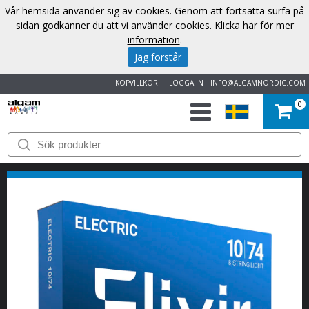
Vår hemsida använder sig av cookies. Genom att fortsätta surfa på
sidan godkänner du att vi använder cookies.
Klicka här för mer
information
.
Jag förstår
KÖPVILLKOR
LOGGA IN
INFO@ALGAMNORDIC.COM
0
START
VARUMÄRKEN
NYHETER
OM
OSS
KONTAKT