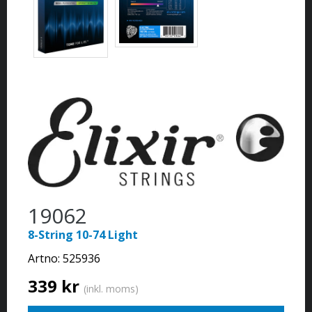
19062
8-String 10-74 Light
Artno:
525936
339 kr
(inkl. moms)