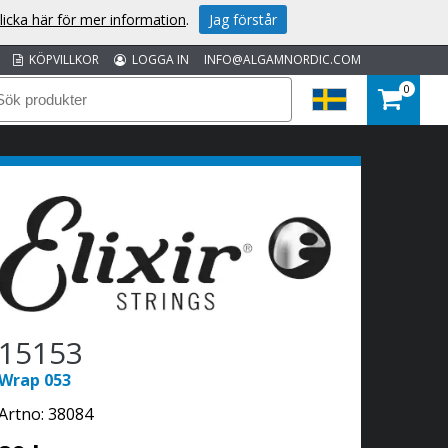
licka här för mer information
.
Jag förstår
KÖPVILLKOR
LOGGA IN
INFO@ALGAMNORDIC.COM
0
15153
Wrap 053
Artno:
38084