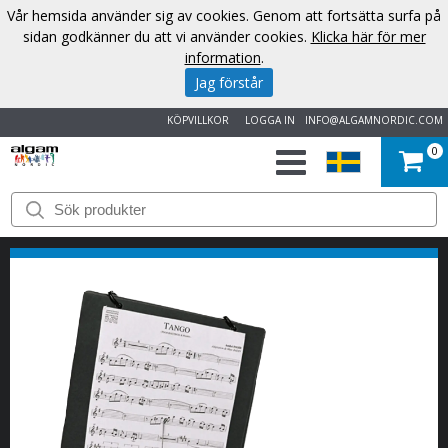
Vår hemsida använder sig av cookies. Genom att fortsätta surfa på
sidan godkänner du att vi använder cookies.
Klicka här för mer
information
.
Jag förstår
KÖPVILLKOR
LOGGA IN
INFO@ALGAMNORDIC.COM
0
START
VARUMÄRKEN
NYHETER
OM
OSS
KONTAKT