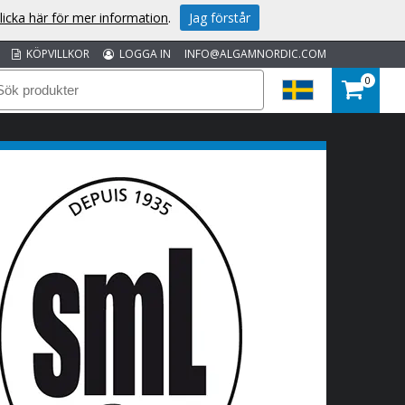
licka här för mer information
.
Jag förstår
KÖPVILLKOR
LOGGA IN
INFO@ALGAMNORDIC.COM
0