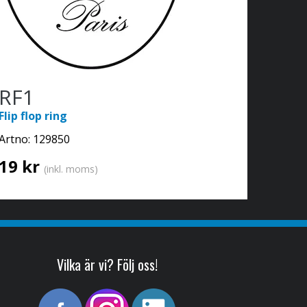
RF1
Flip flop ring
Artno:
129850
19 kr
(inkl. moms)
Vilka är vi? Följ oss!