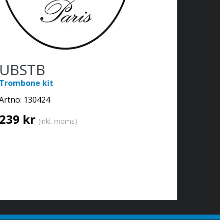
UBSTB
Trombone kit
Artno:
130424
239 kr
(inkl. moms)