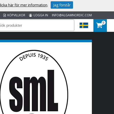
licka här för mer information
.
Jag förstår
KÖPVILLKOR
LOGGA IN
INFO@ALGAMNORDIC.COM
0