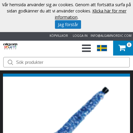
Vår hemsida använder sig av cookies. Genom att fortsätta surfa på
sidan godkänner du att vi använder cookies.
Klicka här för mer
information
.
Jag förstår
KÖPVILLKOR
LOGGA IN
INFO@ALGAMNORDIC.COM
0
START
VARUMÄRKEN
NYHETER
OM
OSS
KONTAKT