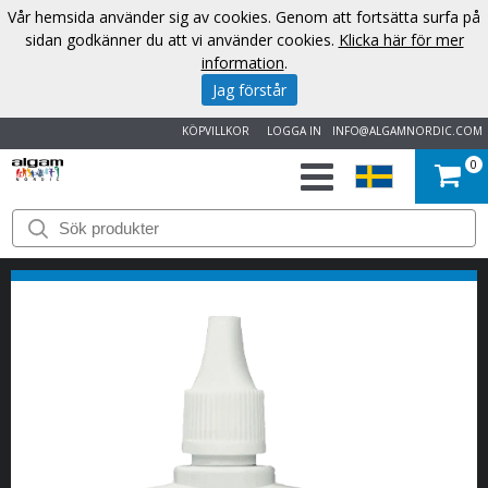
Vår hemsida använder sig av cookies. Genom att fortsätta surfa på
sidan godkänner du att vi använder cookies.
Klicka här för mer
information
.
Jag förstår
KÖPVILLKOR
LOGGA IN
INFO@ALGAMNORDIC.COM
0
START
VARUMÄRKEN
NYHETER
OM
OSS
KONTAKT