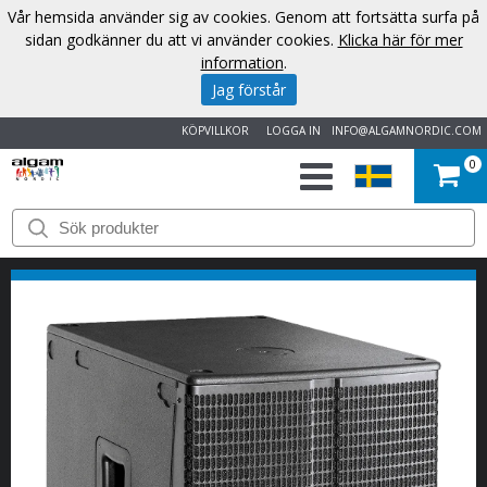
Vår hemsida använder sig av cookies. Genom att fortsätta surfa på
sidan godkänner du att vi använder cookies.
Klicka här för mer
information
.
Jag förstår
KÖPVILLKOR
LOGGA IN
INFO@ALGAMNORDIC.COM
0
START
VARUMÄRKEN
NYHETER
OM
OSS
KONTAKT