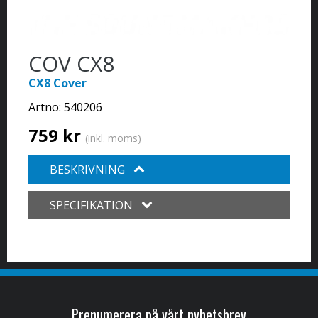
COV CX8
CX8 Cover
Artno:
540206
759 kr
(inkl. moms)
BESKRIVNING
SPECIFIKATION
Prenumerera på vårt nyhetsbrev