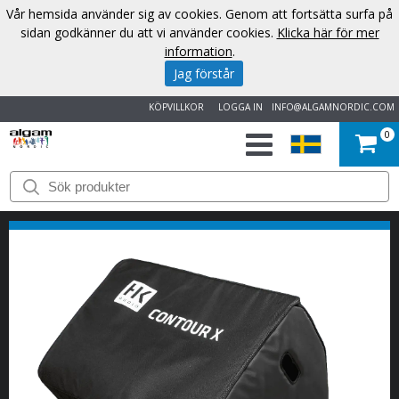
Vår hemsida använder sig av cookies. Genom att fortsätta surfa på
sidan godkänner du att vi använder cookies.
Klicka här för mer
information
.
Jag förstår
KÖPVILLKOR
LOGGA IN
INFO@ALGAMNORDIC.COM
0
START
VARUMÄRKEN
NYHETER
OM
OSS
KONTAKT