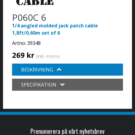
P060C 6
1/4 angled molded jack patch cable
1,8ft/0,60m set of 6
Artno:
39348
269 kr
(inkl. moms)
BESKRIVNING
SPECIFIKATION
Prenumerera på vårt nyhetsbrev