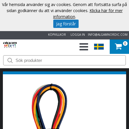
Vår hemsida använder sig av cookies. Genom att fortsätta surfa på
sidan godkänner du att vi använder cookies.
Klicka här för mer
information
.
Jag förstår
KÖPVILLKOR
LOGGA IN
INFO@ALGAMNORDIC.COM
0
START
VARUMÄRKEN
NYHETER
OM
OSS
KONTAKT