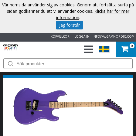
Vår hemsida använder sig av cookies. Genom att fortsätta surfa på
sidan godkänner du att vi använder cookies.
Klicka här för mer
information
.
Jag förstår
KÖPVILLKOR
LOGGA IN
INFO@ALGAMNORDIC.COM
0
START
VARUMÄRKEN
NYHETER
OM
OSS
KONTAKT