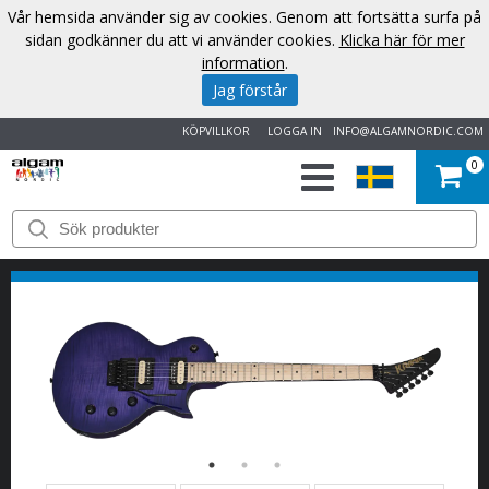
Vår hemsida använder sig av cookies. Genom att fortsätta surfa på
sidan godkänner du att vi använder cookies.
Klicka här för mer
information
.
Jag förstår
KÖPVILLKOR
LOGGA IN
INFO@ALGAMNORDIC.COM
0
START
VARUMÄRKEN
NYHETER
OM
OSS
KONTAKT