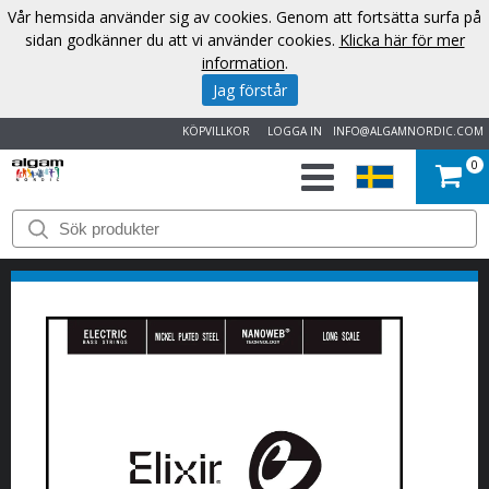
Vår hemsida använder sig av cookies. Genom att fortsätta surfa på
sidan godkänner du att vi använder cookies.
Klicka här för mer
information
.
Jag förstår
KÖPVILLKOR
LOGGA IN
INFO@ALGAMNORDIC.COM
0
START
VARUMÄRKEN
NYHETER
OM
OSS
KONTAKT