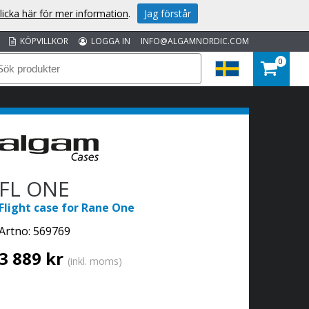
licka här för mer information
.
Jag förstår
KÖPVILLKOR
LOGGA IN
INFO@ALGAMNORDIC.COM
0
FL ONE
Flight case for Rane One
Artno:
569769
3 889 kr
(inkl. moms)