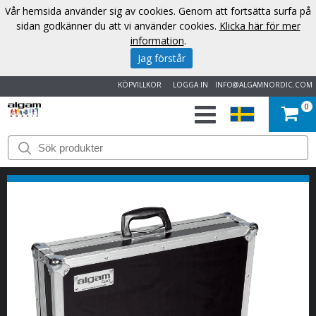
Vår hemsida använder sig av cookies. Genom att fortsätta surfa på
sidan godkänner du att vi använder cookies.
Klicka här för mer
information
.
Jag förstår
KÖPVILLKOR
LOGGA IN
INFO@ALGAMNORDIC.COM
0
START
VARUMÄRKEN
NYHETER
OM
OSS
KONTAKT