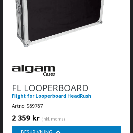
FL LOOPERBOARD
Flight for Looperboard HeadRush
Artno:
569767
2 359 kr
(inkl. moms)
BESKRIVNING