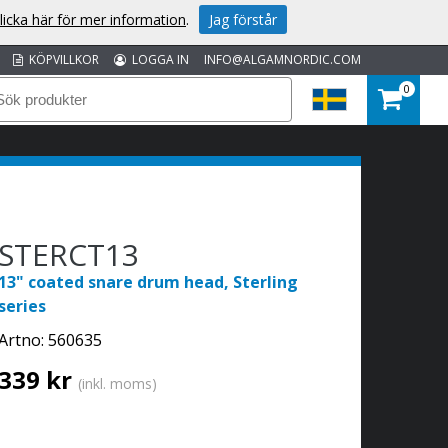
licka här för mer information
.
Jag förstår
KÖPVILLKOR
LOGGA IN
INFO@ALGAMNORDIC.COM
0
STERCT13
13" coated snare drum head, Sterling
series
Artno:
560635
339 kr
(inkl. moms)