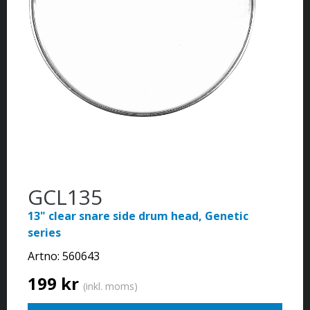
GCL135
13" clear snare side drum head, Genetic
series
Artno:
560643
199 kr
(inkl. moms)