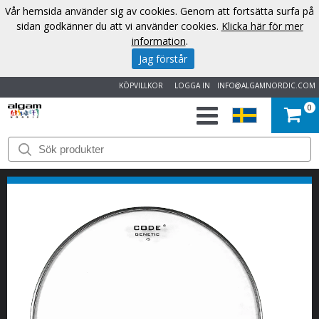
Vår hemsida använder sig av cookies. Genom att fortsätta surfa på
sidan godkänner du att vi använder cookies.
Klicka här för mer
information
.
Jag förstår
KÖPVILLKOR
LOGGA IN
INFO@ALGAMNORDIC.COM
0
START
VARUMÄRKEN
NYHETER
OM
OSS
KONTAKT