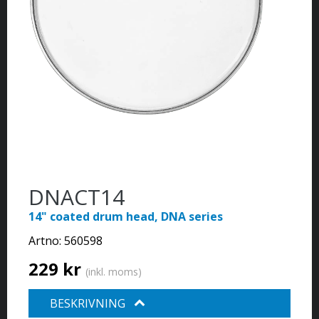
DNACT14
14" coated drum head, DNA series
Artno:
560598
229 kr
(inkl. moms)
BESKRIVNING