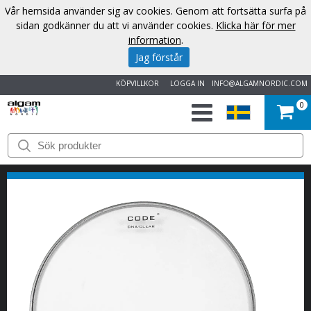
Vår hemsida använder sig av cookies. Genom att fortsätta surfa på
sidan godkänner du att vi använder cookies.
Klicka här för mer
information
.
Jag förstår
KÖPVILLKOR
LOGGA IN
INFO@ALGAMNORDIC.COM
0
START
VARUMÄRKEN
NYHETER
OM
OSS
KONTAKT