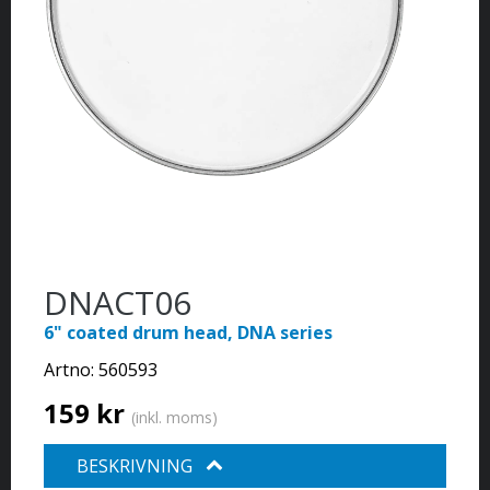
DNACT06
6" coated drum head, DNA series
Artno:
560593
159 kr
(inkl. moms)
BESKRIVNING