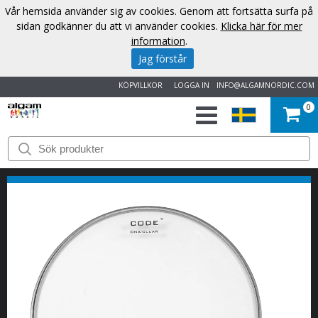
Vår hemsida använder sig av cookies. Genom att fortsätta surfa på
sidan godkänner du att vi använder cookies.
Klicka här för mer
information
.
Jag förstår
KÖPVILLKOR
LOGGA IN
INFO@ALGAMNORDIC.COM
0
START
VARUMÄRKEN
NYHETER
OM
OSS
KONTAKT