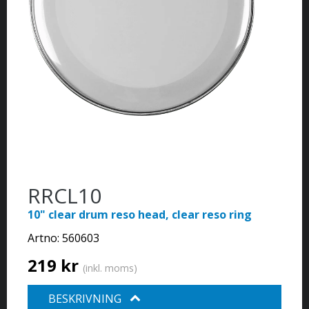
RRCL10
10" clear drum reso head, clear reso ring
Artno:
560603
219 kr
(inkl. moms)
BESKRIVNING