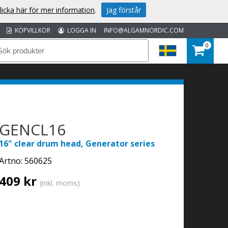
licka här för mer information
.
Jag förstår
KÖPVILLKOR
LOGGA IN
INFO@ALGAMNORDIC.COM
0
GENCL16
16" clear drum head, Generator series
Artno:
560625
409 kr
(inkl. moms)