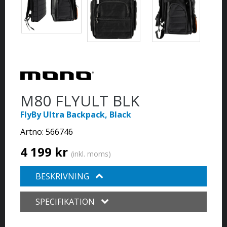
M80 FLYULT BLK
FlyBy Ultra Backpack, Black
Artno:
566746
4 199 kr
(inkl. moms)
BESKRIVNING
SPECIFIKATION