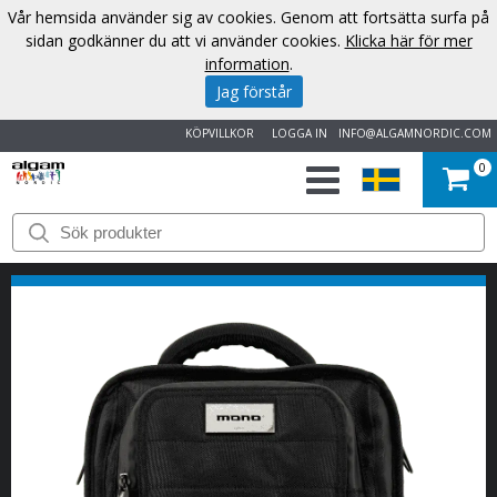
Vår hemsida använder sig av cookies. Genom att fortsätta surfa på
sidan godkänner du att vi använder cookies.
Klicka här för mer
information
.
Jag förstår
KÖPVILLKOR
LOGGA IN
INFO@ALGAMNORDIC.COM
0
START
VARUMÄRKEN
NYHETER
OM
OSS
KONTAKT