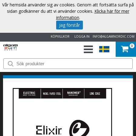
Vår hemsida använder sig av cookies. Genom att fortsätta surfa på
sidan godkänner du att vi använder cookies.
Klicka här för mer
information
.
Jag förstår
KÖPVILLKOR
LOGGA IN
INFO@ALGAMNORDIC.COM
0
START
VARUMÄRKEN
NYHETER
OM
OSS
KONTAKT