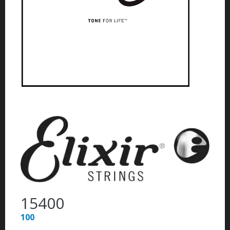
15400
100