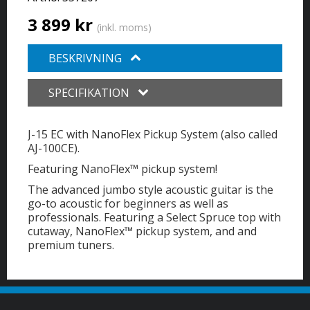
3 899 kr
(inkl. moms)
BESKRIVNING
SPECIFIKATION
J-15 EC with NanoFlex Pickup System (also called
AJ-100CE).
Featuring NanoFlex™ pickup system!
The advanced jumbo style acoustic guitar is the
go-to acoustic for beginners as well as
professionals. Featuring a Select Spruce top with
cutaway, NanoFlex™ pickup system, and and
premium tuners.