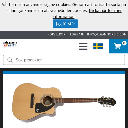
Vår hemsida använder sig av cookies. Genom att fortsätta surfa på
sidan godkänner du att vi använder cookies.
Klicka här för mer
information
.
Jag förstår
KÖPVILLKOR
LOGGA IN
INFO@ALGAMNORDIC.COM
0
START
VARUMÄRKEN
NYHETER
OM
OSS
KONTAKT