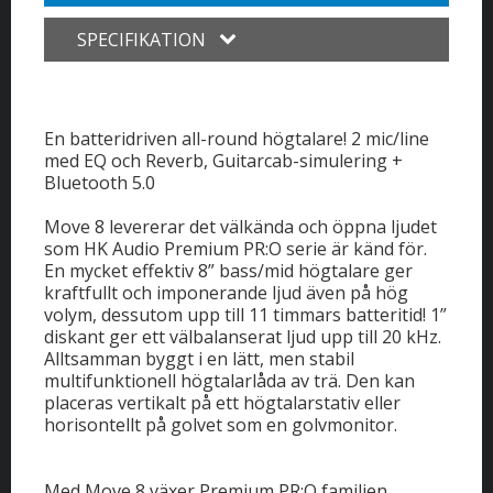
SPECIFIKATION
En batteridriven all-round högtalare! 2 mic/line
med EQ och Reverb, Guitarcab-simulering +
Bluetooth 5.0
Move 8 levererar det välkända och öppna ljudet
som HK Audio Premium PR:O serie är känd för.
En mycket effektiv 8” bass/mid högtalare ger
kraftfullt och imponerande ljud även på hög
volym, dessutom upp till 11 timmars batteritid! 1”
diskant ger ett välbalanserat ljud upp till 20 kHz.
Alltsamman byggt i en lätt, men stabil
multifunktionell högtalarlåda av trä. Den kan
placeras vertikalt på ett högtalarstativ eller
horisontellt på golvet som en golvmonitor.
Med Move 8 växer Premium PR:O familjen