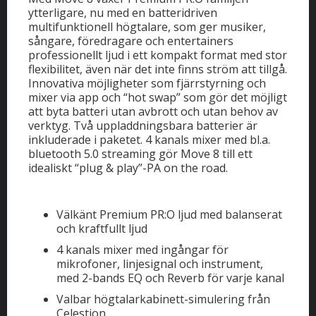
ytterligare, nu med en batteridriven
multifunktionell högtalare, som ger musiker,
sångare, föredragare och entertainers
professionellt ljud i ett kompakt format med stor
flexibilitet, även när det inte finns ström att tillgå.
Innovativa möjligheter som fjärrstyrning och
mixer via app och “hot swap” som gör det möjligt
att byta batteri utan avbrott och utan behov av
verktyg. Två uppladdningsbara batterier är
inkluderade i paketet. 4 kanals mixer med bl.a.
bluetooth 5.0 streaming gör Move 8 till ett
idealiskt “plug & play”-PA on the road.
Välkänt Premium PR:O ljud med balanserat
och kraftfullt ljud
4 kanals mixer med ingångar för
mikrofoner, linjesignal och instrument,
med 2-bands EQ och Reverb för varje kanal
Valbar högtalarkabinett-simulering från
Celestion