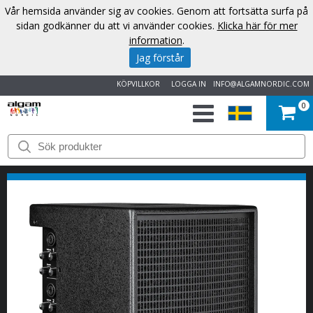
Vår hemsida använder sig av cookies. Genom att fortsätta surfa på
sidan godkänner du att vi använder cookies.
Klicka här för mer
information
.
Jag förstår
KÖPVILLKOR
LOGGA IN
INFO@ALGAMNORDIC.COM
0
START
VARUMÄRKEN
NYHETER
OM
OSS
KONTAKT