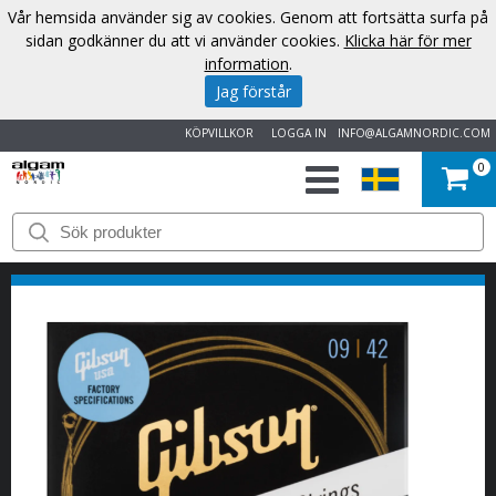
Vår hemsida använder sig av cookies. Genom att fortsätta surfa på
sidan godkänner du att vi använder cookies.
Klicka här för mer
information
.
Jag förstår
KÖPVILLKOR
LOGGA IN
INFO@ALGAMNORDIC.COM
0
START
VARUMÄRKEN
NYHETER
OM
OSS
KONTAKT