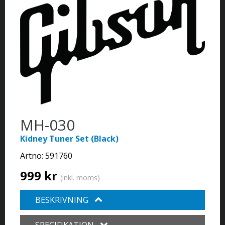
MH-030
Kidney Tuner Set (Black)
Artno:
591760
999 kr
(inkl. moms)
BESKRIVNING