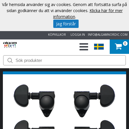
Vår hemsida använder sig av cookies. Genom att fortsätta surfa på
sidan godkänner du att vi använder cookies.
Klicka här för mer
information
.
Jag förstår
KÖPVILLKOR
LOGGA IN
INFO@ALGAMNORDIC.COM
0
START
VARUMÄRKEN
NYHETER
OM
OSS
KONTAKT