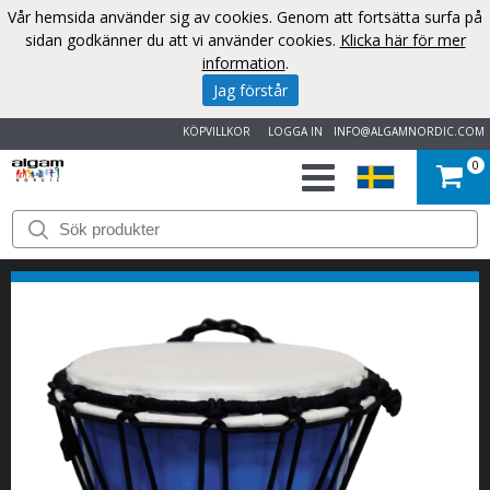
Vår hemsida använder sig av cookies. Genom att fortsätta surfa på
sidan godkänner du att vi använder cookies.
Klicka här för mer
information
.
Jag förstår
KÖPVILLKOR
LOGGA IN
INFO@ALGAMNORDIC.COM
0
START
VARUMÄRKEN
NYHETER
OM
OSS
KONTAKT