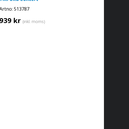
Artno:
513787
939 kr
(inkl. moms)