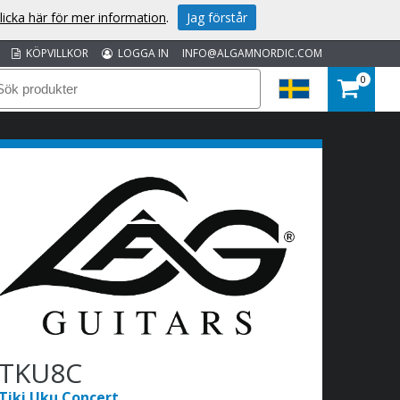
licka här för mer information
.
Jag förstår
KÖPVILLKOR
LOGGA IN
INFO@ALGAMNORDIC.COM
0
TKU8C
Tiki Uku Concert